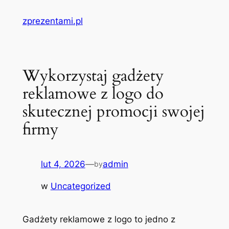
Przejdź
zprezentami.pl
do
treści
Wykorzystaj gadżety
reklamowe z logo do
skutecznej promocji swojej
firmy
lut 4, 2026
—
admin
by
w
Uncategorized
Gadżety reklamowe z logo to jedno z