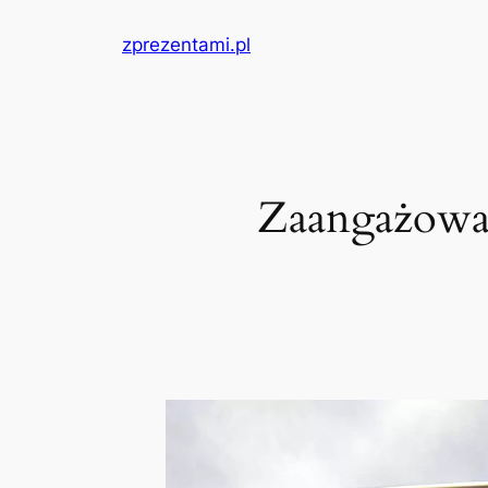
Przejdź
zprezentami.pl
do
treści
Zaangażowa